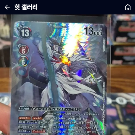
힛 갤러리