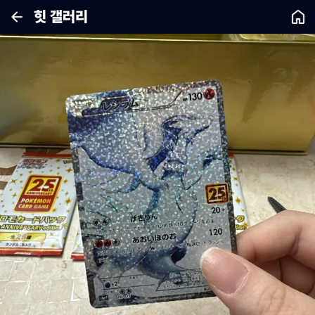
힛 갤러리