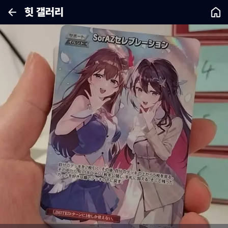
힛 갤러리