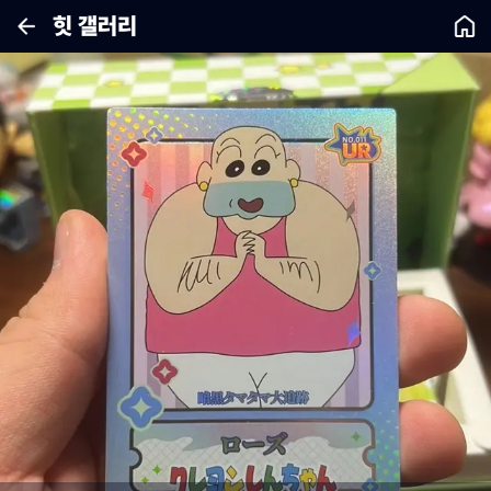
힛 갤러리