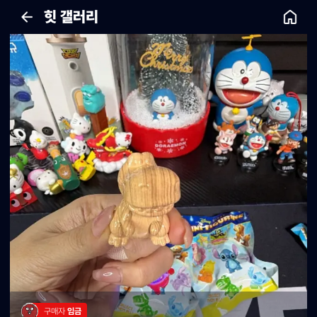
힛 갤러리
구매자 
임금