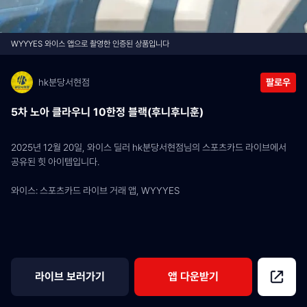
WYYYES 와이스 앱으로 촬영한 인증된 상품입니다
hk분당서현점
팔로우
5차 노아 클라우니 10한정 블랙(후니후니훈)
2025년 12월 20일, 와이스 딜러 hk분당서현점님의 스포츠카드 라이브에서 
공유된 힛 아이템입니다.
와이스: 스포츠카드 라이브 거래 앱, WYYYES
라이브 보러가기
앱 다운받기