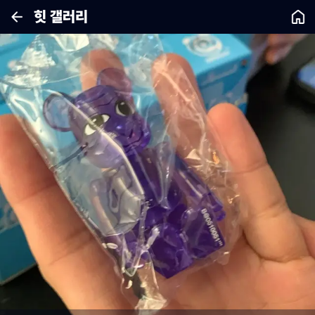
힛 갤러리