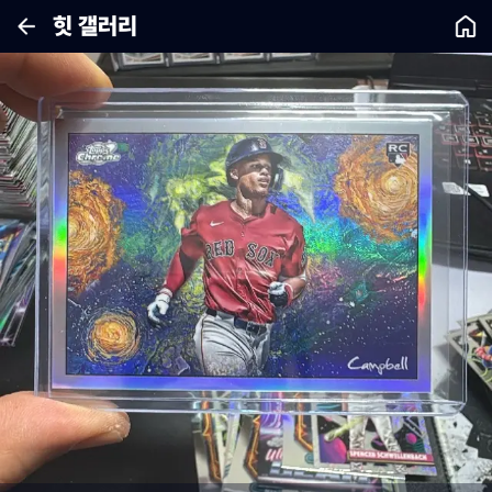
힛 갤러리