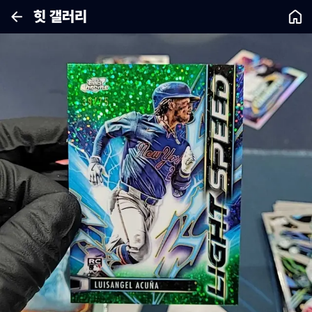
힛 갤러리