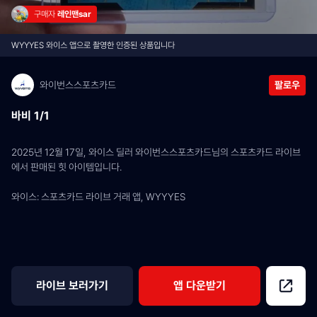
구매자 
레인맨sar
WYYYES 와이스 앱으로 촬영한 인증된 상품입니다
와이번스스포츠카드
팔로우
바비 1/1
2025년 12월 17일, 와이스 딜러 와이번스스포츠카드님의 스포츠카드 라이브
에서 판매된 힛 아이템입니다.
와이스: 스포츠카드 라이브 거래 앱, WYYYES
라이브 보러가기
앱 다운받기