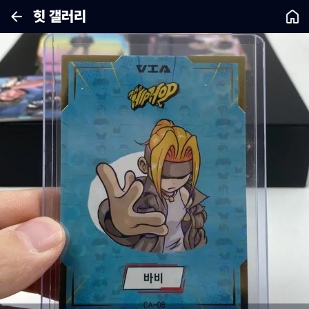
힛 갤러리