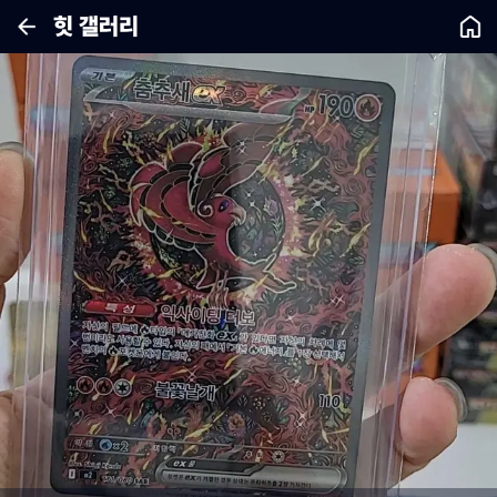
힛 갤러리