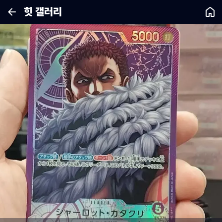
힛 갤러리