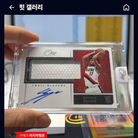
힛 갤러리
구매자 
마지막행운