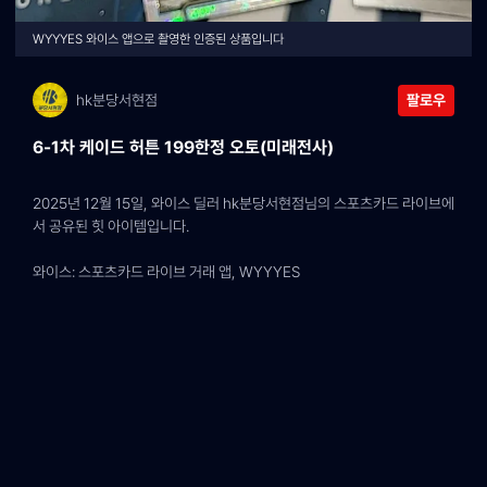
WYYYES 와이스 앱으로 촬영한 인증된 상품입니다
hk분당서현점
팔로우
6-1차 케이드 허튼 199한정 오토(미래전사)
2025년 12월 15일, 와이스 딜러 hk분당서현점님의 스포츠카드 라이브에
서 공유된 힛 아이템입니다.
와이스: 스포츠카드 라이브 거래 앱, WYYYES