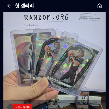
힛 갤러리
구매자 
누가바