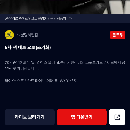
WYYYES 와이스 앱으로 촬영한 인증된 상품입니다
hk분당서현점
팔로우
5차 잭 네토 오토(초기화)
2025년 12월 14일, 와이스 딜러 hk분당서현점님의 스포츠카드 라이브에서 공
유된 힛 아이템입니다.
와이스: 스포츠카드 라이브 거래 앱, WYYYES
라이브 보러가기
앱 다운받기