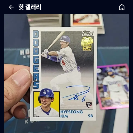
힛 갤러리