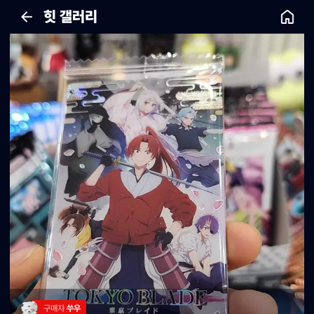
힛 갤러리
구매자 
쑤우