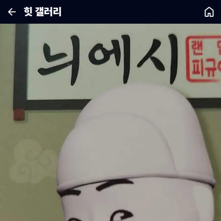
힛 갤러리