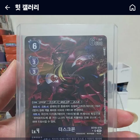
힛 갤러리