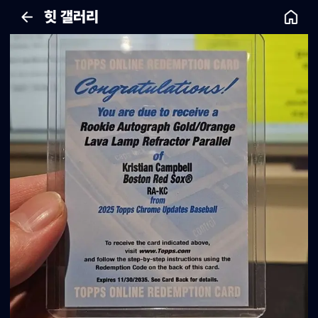
힛 갤러리