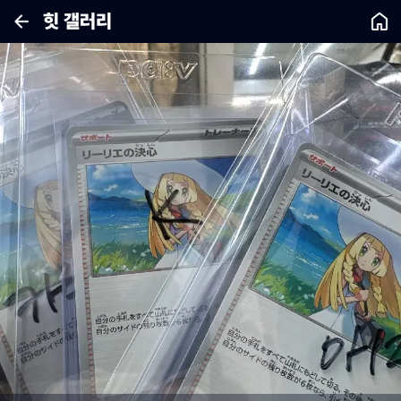
힛 갤러리