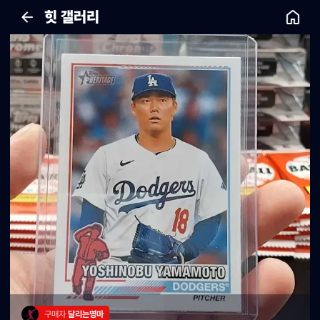
힛 갤러리
구매자 
달리는명마