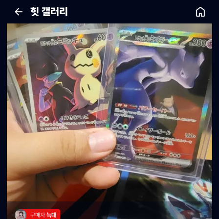
힛 갤러리
구매자 
늑대