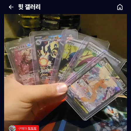
힛 갤러리
구매자 
도도도