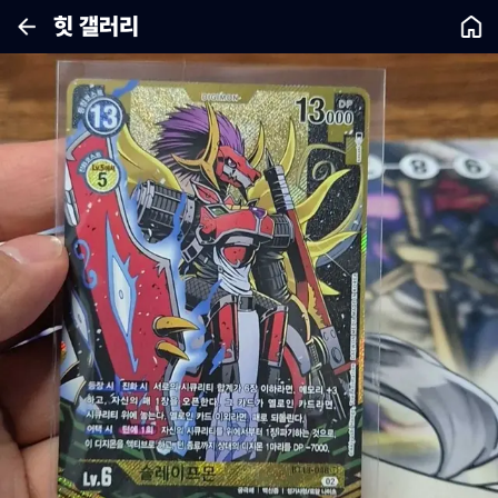
힛 갤러리