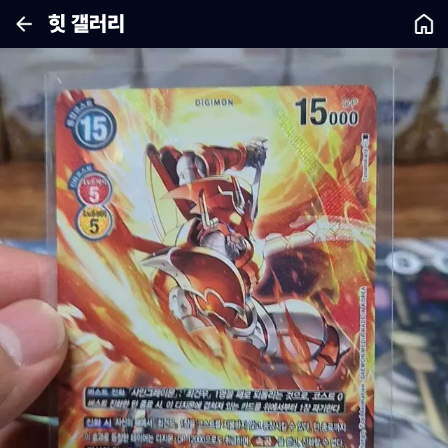
힛 갤러리