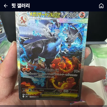
힛 갤러리