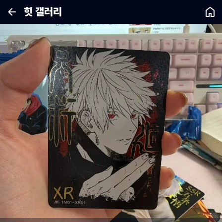
힛 갤러리