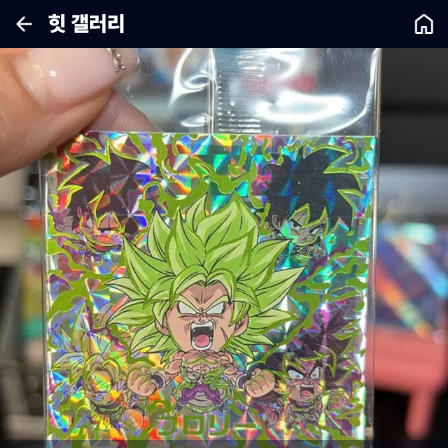
힛 갤러리