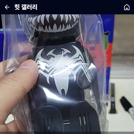
힛 갤러리