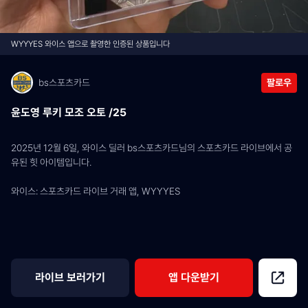
WYYYES 와이스 앱으로 촬영한 인증된 상품입니다
bs스포츠카드
팔로우
윤도영 루키 모조 오토 /25
2025년 12월 6일, 와이스 딜러 bs스포츠카드님의 스포츠카드 라이브에서 공
유된 힛 아이템입니다.
와이스: 스포츠카드 라이브 거래 앱, WYYYES
라이브 보러가기
앱 다운받기