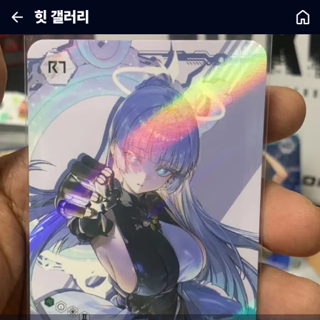
힛 갤러리