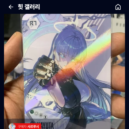
힛 갤러리
구매자 
샤르루시