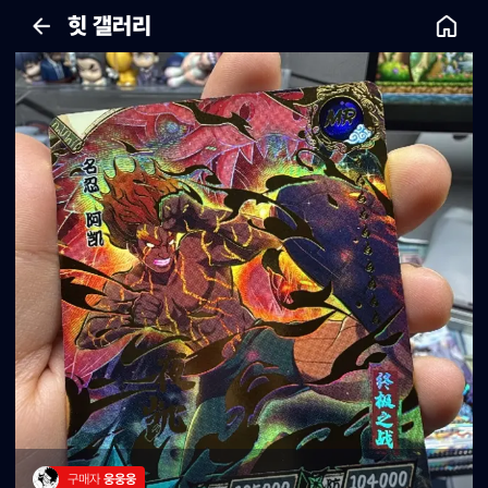
힛 갤러리
구매자 
웅웅웅