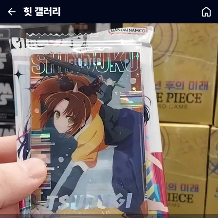
힛 갤러리