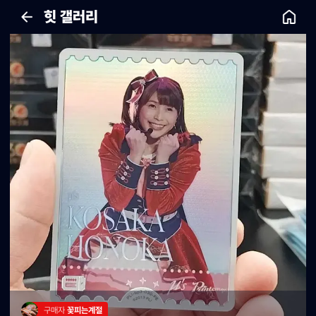
힛 갤러리
구매자 
꽃피는계절