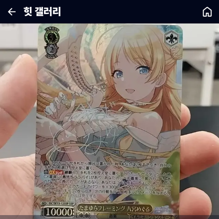
힛 갤러리