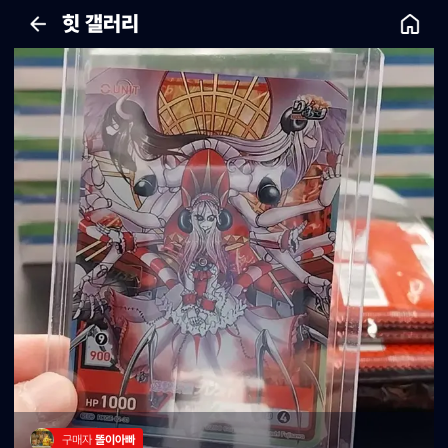
힛 갤러리
구매자 
똘이아빠