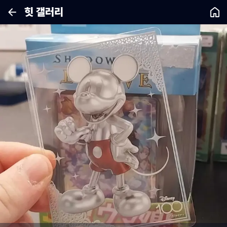
힛 갤러리