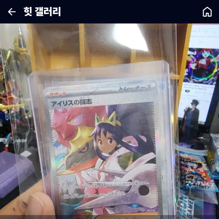
힛 갤러리