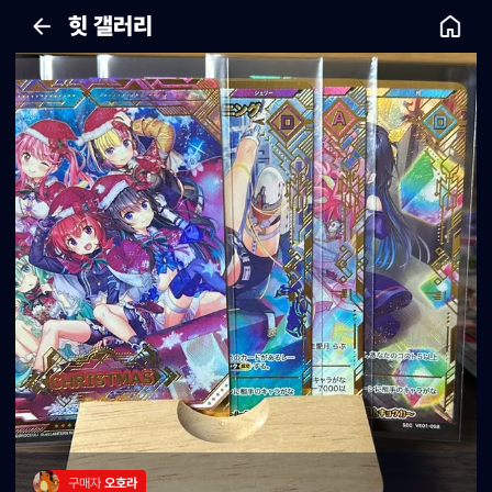
힛 갤러리
구매자 
오호라