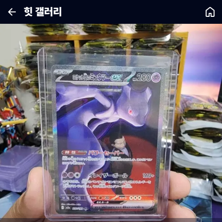
힛 갤러리