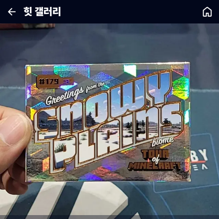
힛 갤러리