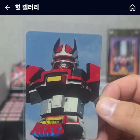
힛 갤러리