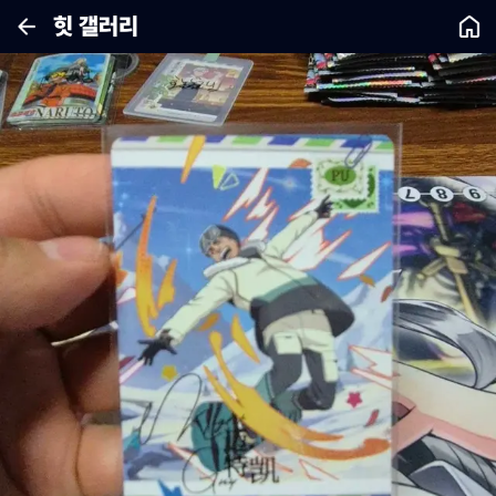
힛 갤러리