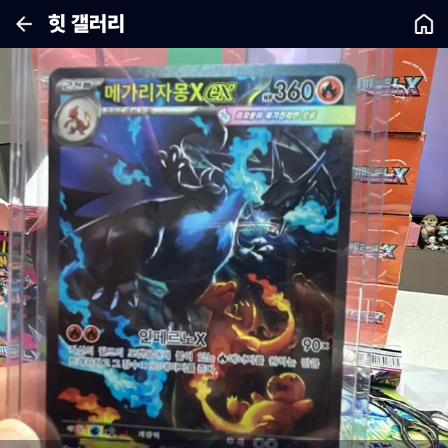
힛 갤러리