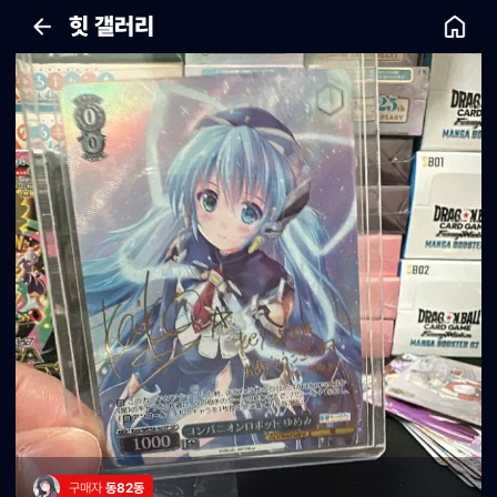
힛 갤러리
구매자 
동82동