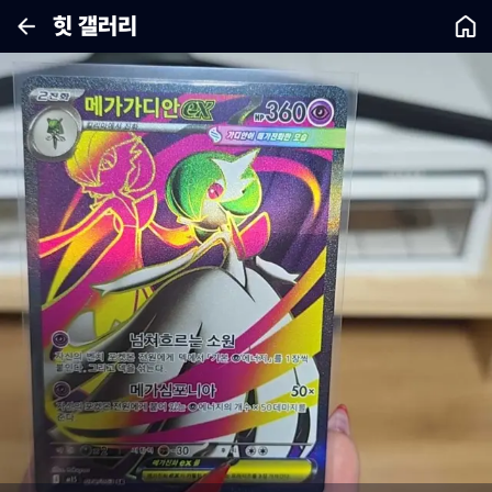
힛 갤러리