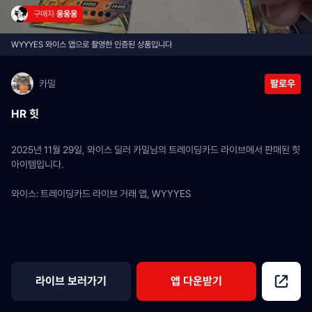
구매자 
웅웅웅
WYYYES 와이스 앱으로 촬영한 인증된 상품입니다
카밀
팔로우
HR 힛
2025년 11월 29일, 와이스 딜러 카밀님의 트레이딩카드 라이브에서 판매된 힛 
아이템입니다.
와이스: 트레이딩카드 라이브 거래 앱, WYYYES
라이브 보러가기
앱 다운받기