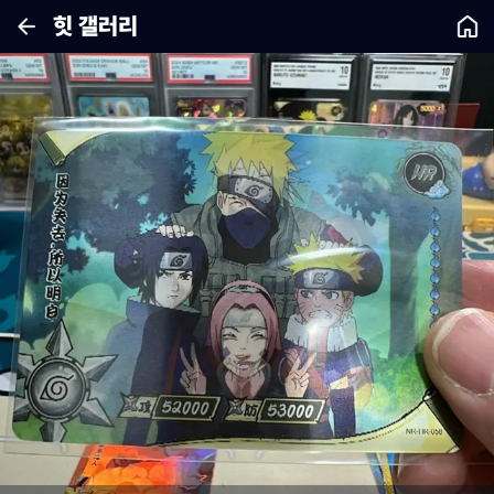
힛 갤러리